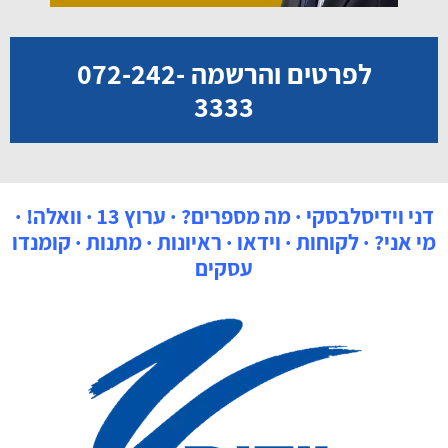
לפרטים והרשמה 072-242-
3333
דני וידיסלבסקי
·
מה מספרים?
·
ערוץ 13
·
וואלה!
·
מי אני?
·
לקוחות
·
וידאו
·
ראיונות
·
מתנות
·
קומנדו
עסקים