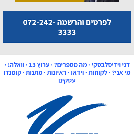
לפרטים והרשמה 072-242-
3333
דני וידיסלבסקי
·
מה מספרים?
·
ערוץ 13
·
וואלה!
·
מי אני?
·
לקוחות
·
וידאו
·
ראיונות
·
מתנות
·
קומנדו
עסקים